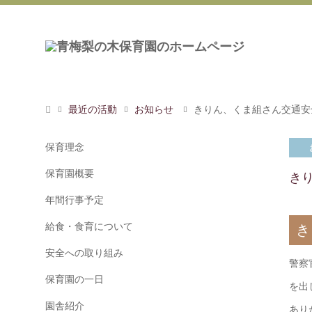
最近の活動
お知らせ
きりん、くま組さん交通安
保育理念
保育園概要
き
年間行事予定
給食・食育について
き
安全への取り組み
警察
保育園の一日
を出
園舎紹介
あり