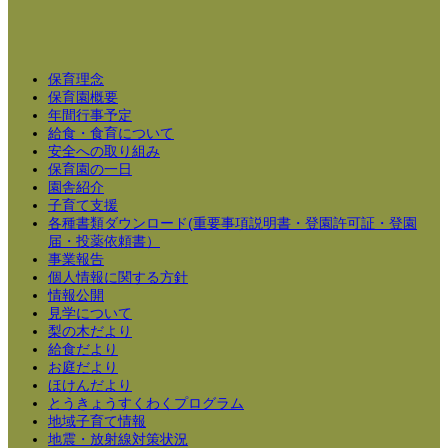
保育理念
保育園概要
年間行事予定
給食・食育について
安全への取り組み
保育園の一日
園舎紹介
子育て支援
各種書類ダウンロード(重要事項説明書・登園許可証・登園
届・投薬依頼書）
事業報告
個人情報に関する方針
情報公開
見学について
梨の木だより
給食だより
お庭だより
ほけんだより
とうきょうすくわくプログラム
地域子育て情報
地震・放射線対策状況