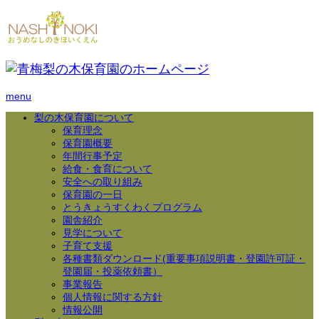
menu
梨の木保育園について
保育理念
保育園概要
年間行事予定
給食・食育について
安全への取り組み
保育園の一日
とうきょうすくわくプログラム
園舎紹介
見学について
子育て支援
各種書類ダウンロード(重要事項説明書・登園許可証・
登園届・投薬依頼書）
事業報告
個人情報に関する方針
情報公開