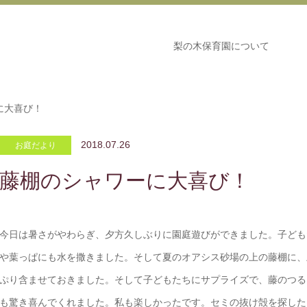
梨の木保育園について
に大喜び！
2018.07.26
お庭だより
藤棚のシャワーに大喜び！
今日は暑さがやわらぎ、夕方久しぶりに園庭遊びができました。子ども
や葉っぱにも水を撒きました。そして夏のオアシス砂場の上の藤棚に、
ぷり含ませておきました。そして子どもたちにサプライズで、藤のつる
も驚き喜んでくれました。私も楽しかったです。セミの抜け殻を探した