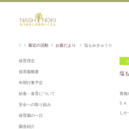
最近の活動
お庭だより
塩もみきゅうり
保育理念
保育園概要
塩
年間行事予定
給食・食育について
青梅
3.
安全への取り組み
しか
保育園の一日
園舎紹介