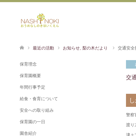
最近の活動
お知らせ
,
梨の木だより
交通安全
保育理念
保育園概要
交
年間行事予定
給食・食育について
し
安全への取り組み
警察
保育園の一日
渡り
園舎紹介
津々