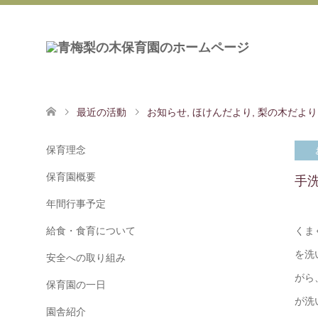
最近の活動
お知らせ
,
ほけんだより
,
梨の木だより
保育理念
保育園概要
手
年間行事予定
給食・食育について
くま
を洗
安全への取り組み
がら
保育園の一日
が洗
園舎紹介