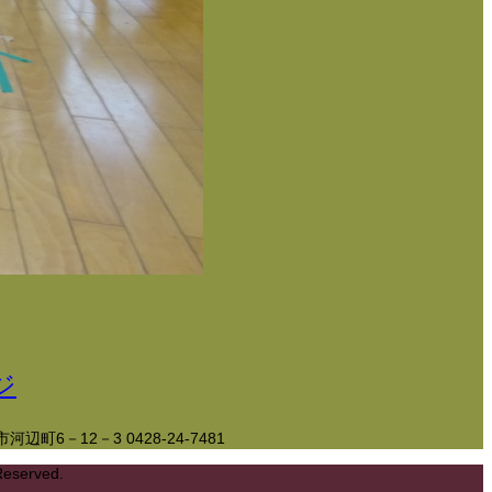
河辺町6－12－3
0428-24-7481
 Reserved.