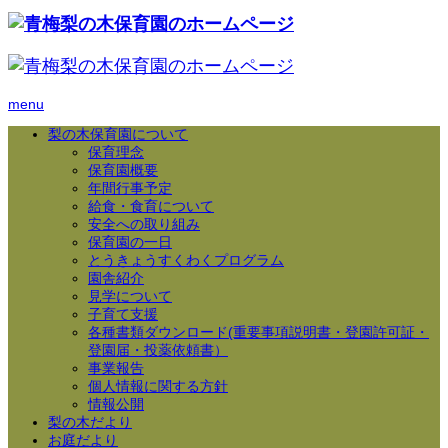
menu
梨の木保育園について
保育理念
保育園概要
年間行事予定
給食・食育について
安全への取り組み
保育園の一日
とうきょうすくわくプログラム
園舎紹介
見学について
子育て支援
各種書類ダウンロード(重要事項説明書・登園許可証・
登園届・投薬依頼書）
事業報告
個人情報に関する方針
情報公開
梨の木だより
お庭だより