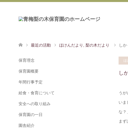
最近の活動
ほけんだより
,
梨の木だより
しか
保育理念
ほ
保育園概要
し
年間行事予定
給食・食育について
うが
いま
安全への取り組み
な？
保育園の一日
まず
園舎紹介