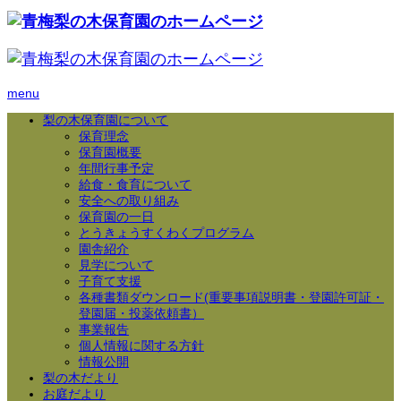
menu
梨の木保育園について
保育理念
保育園概要
年間行事予定
給食・食育について
安全への取り組み
保育園の一日
とうきょうすくわくプログラム
園舎紹介
見学について
子育て支援
各種書類ダウンロード(重要事項説明書・登園許可証・
登園届・投薬依頼書）
事業報告
個人情報に関する方針
情報公開
梨の木だより
お庭だより