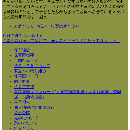
さんが頑張っています。キュウリとなすは水が大好きなので、安心
してお水をあげられます。キュウリの手前の黄色い花が見える植物
は烏骨鶏の餌として子どもたちがちぎっては食べさせているノラボ
ウの最終形態です。園長
お庭だより
,
お知らせ
,
梨の木だより
６月の誕生会がありました。
４歳５歳親子バス遠足で、★よみうりランドに行ってきました。
保育理念
保育園概要
年間行事予定
給食・食育について
安全への取り組み
保育園の一日
園舎紹介
子育て支援
各種書類ダウンロード(重要事項説明書・登園許可証・登園
届・投薬依頼書）
事業報告
個人情報に関する方針
情報公開
見学について
梨の木だより
給食だより