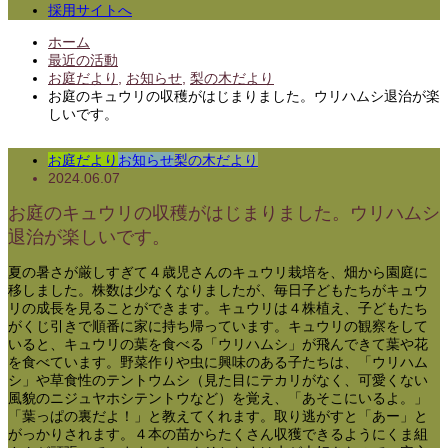
採用サイトへ
ホーム
最近の活動
お庭だより
,
お知らせ
,
梨の木だより
お庭のキュウリの収穫がはじまりました。ウリハムシ退治が楽
しいです。
お庭だより
お知らせ
梨の木だより
2024.06.07
お庭のキュウリの収穫がはじまりました。ウリハムシ
退治が楽しいです。
夏の暑さが厳しすぎて４歳児さんのキュウリ栽培を、畑から園庭に
移しました。株数は少なくなりましたが、毎日子どもたちがキュウ
リの成長を見ることができます。キュウリは４株植え、子どもたち
がくじ引きで順番に家に持ち帰っています。キュウリの観察をして
いると、キュウリの葉を食べる「ウリハムシ」が飛んできて葉や花
を食べています。野菜作りや虫に興味のある子たちは、「ウリハム
シ」や草食性のテントウムシ（見た目にテカリがなく、可愛くない
風貌のニジュヤホシテントウなど）を覚え、「あそこにいるよ。」
「葉っぱの裏だよ！」と教えてくれます。取り逃がすと「あー」と
がっかりされます。４本の苗からたくさん収獲できるようにくま組