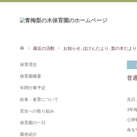
最近の活動
お知らせ
,
ほけんだより
,
梨の木だより
保育理念
保育園概要
普
年間行事予定
給食・食育について
先日
3年
安全への取り組み
心肺
保育園の一日
命を
園舎紹介