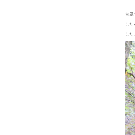
台風
した
した