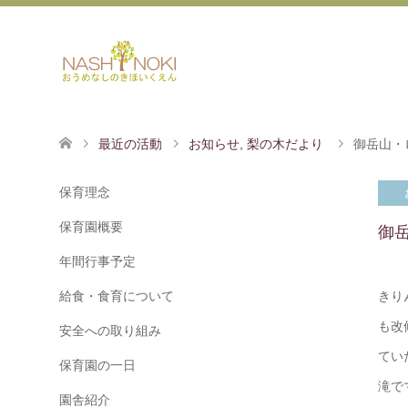
最近の活動
お知らせ
,
梨の木だより
御岳山・
保育理念
保育園概要
御
年間行事予定
給食・食育について
きり
も改
安全への取り組み
てい
保育園の一日
滝で
園舎紹介