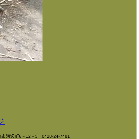
市河辺町6－12－3
0428-24-7481