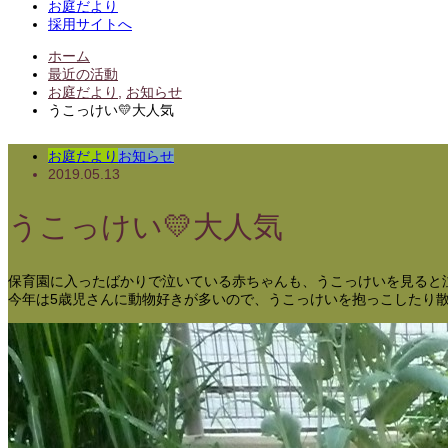
お庭だより
採用サイトへ
ホーム
最近の活動
お庭だより
,
お知らせ
うこっけい💛大人気
お庭だより
お知らせ
2019.05.13
うこっけい💛大人気
保育園に入ったばかりで泣いている赤ちゃんも、うこっけいを見ると
今年は5歳児さんに動物好きが多いので、うこっけいを抱っこしたり