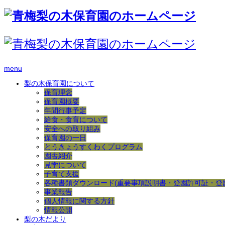
menu
梨の木保育園について
保育理念
保育園概要
年間行事予定
給食・食育について
安全への取り組み
保育園の一日
とうきょうすくわくプログラム
園舎紹介
見学について
子育て支援
各種書類ダウンロード(重要事項説明書・登園許可証・登
事業報告
個人情報に関する方針
情報公開
梨の木だより