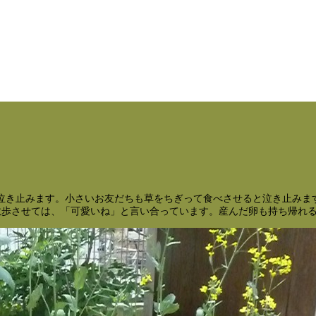
泣き止みます。小さいお友だちも草をちぎって食べさせると泣き止みま
散歩させては、「可愛いね」と言い合っています。産んだ卵も持ち帰れ