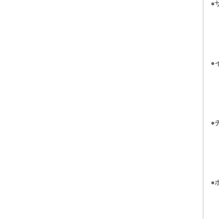
●
●
●
●