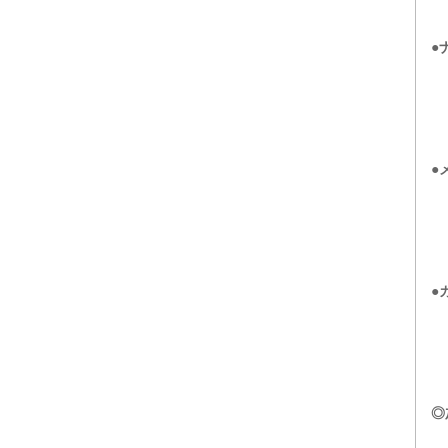
●
●
●
◎