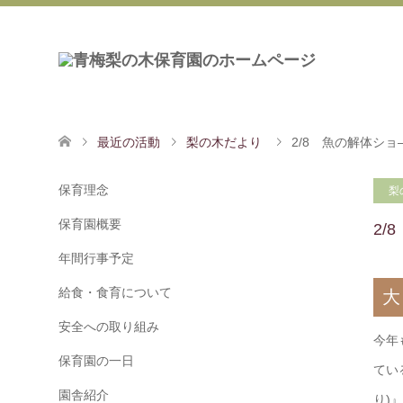
最近の活動
梨の木だより
2/8 魚の解体シ
保育理念
梨
保育園概要
2/
年間行事予定
給食・食育について
大
安全への取り組み
今年
保育園の一日
てい
園舎紹介
り)