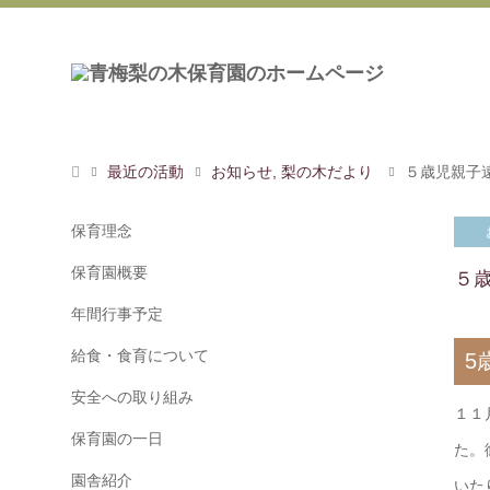
最近の活動
お知らせ
,
梨の木だより
５歳児親子
保育理念
保育園概要
５
年間行事予定
給食・食育について
5
安全への取り組み
１１
保育園の一日
た。
園舎紹介
いた