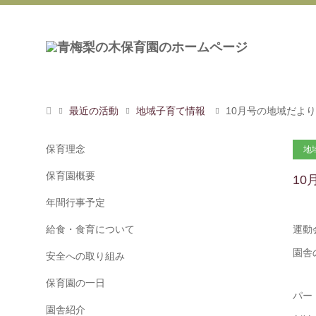
最近の活動
地域子育て情報
10月号の地域だよ
保育理念
地
保育園概要
1
年間行事予定
給食・食育について
運動
園舎
安全への取り組み
保育園の一日
パー
園舎紹介